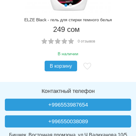
ELZE Black - гель для стирки темного белья
249
сом
0 отзывов
В наличии
В корзину
Контактный телефон
+996553987654
+996550038089
Бишкек, Восточная промзона, ул Ч.Валиханова 10/5