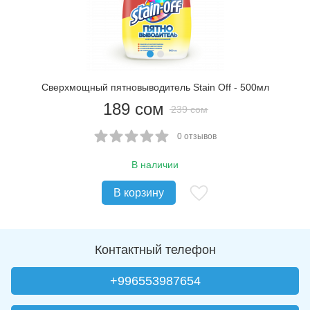
Сверхмощный пятновыводитель Stain Off - 500мл
189
сом
239
сом
0 отзывов
В наличии
В корзину
Контактный телефон
+996553987654