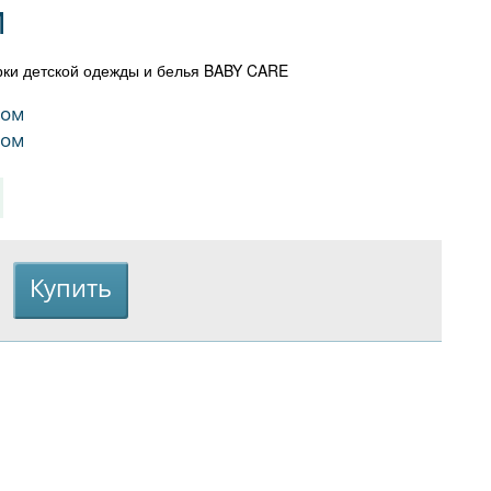
м
ирки детской одежды и белья BABY CARE
сом
сом