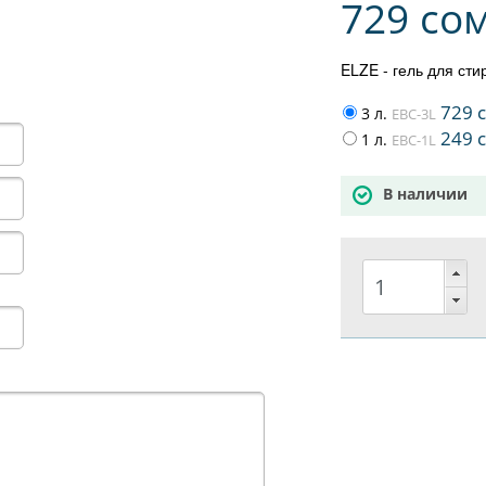
729 со
ELZE - гель для ст
729 
3 л.
EBC-3L
249 
1 л.
EBC-1L
В наличии