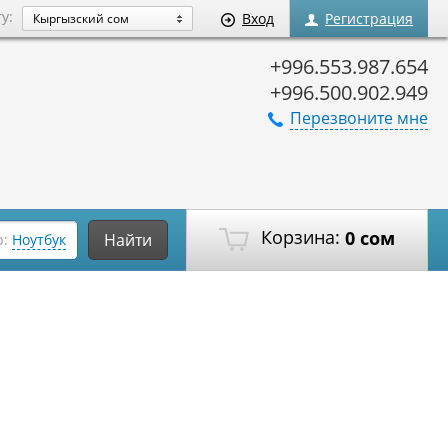
ту:
Вход
Регистрация
Кыргызский сом
+996.553.987.654
+996.500.902.949
Перезвоните мне
Корзина:
0 сом
Найти
р:
Ноутбук