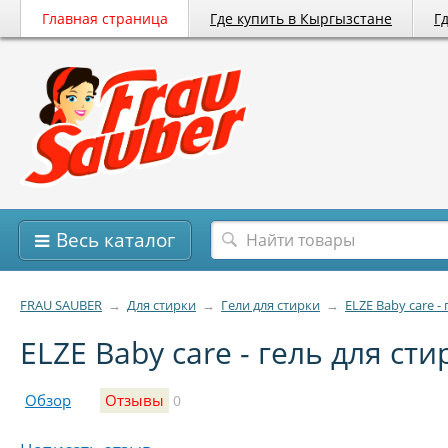
Главная страница
Где купить в Кыргызстане
Г
Весь каталог
FRAU SAUBER
→
Для стирки
→
Гели для стирки
→
ELZE Baby care -
ELZE Baby care - гель для ст
Обзор
Отзывы
0